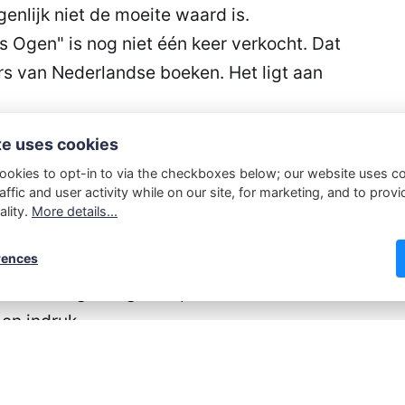
igenlijk niet de moeite waard is.
's Ogen
" is nog niet één keer verkocht. Dat
ers van Nederlandse boeken. Het ligt aan
te uses cookies
 omdat ik niet genoeg doe aan marketing en recla
ookies to opt-in to via the checkboxes below; our website uses c
jks meer dan 45 uur opvreet en een eigen huishoud
affic and user activity while on our site, for marketing, and to provi
 over.
ality.
More details...
rences
kt voor Nederlandse boeken nogal klein, en zijn e
st die een groot/groter publiek bereiken. Daartus
en indruk.
ands werk onderhanden. Dat zal ik wel afmaken en
eind gevorderd, maar ik heb het gevoel dat mijn av