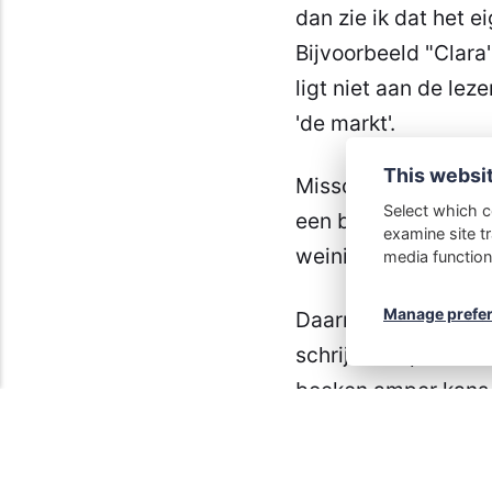
dan zie ik dat het e
Bijvoorbeeld "
Clara
ligt niet aan de lez
'de markt'.
This websi
Misschien komt dat
Select which c
een baan die wekeli
examine site tr
weinig energie voor
media function
Manage prefe
Daarnaast is de mar
schrijvers op de ku
boeken amper kans 
Ik heb nog 1 Nederl
het is al een heel 