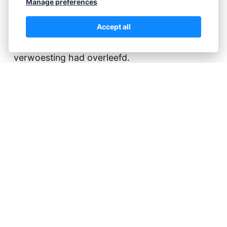
Manage preferences
was.
Hij liep terug naar de huiskamer, waar Clara
Accept all
was gaan zitten op een van de stoelen die de
verwoesting had overleefd.
"Ron… ik vind dit zo erg voor je… al je
schilderijen…"
Hij knielde bij haar neer en pakte haar handen.
"We zijn veilig en ongedeerd, Clara. Dat is het
belangrijkste. Ik kan altijd nieuwe schilderijen
maken."
Zo zaten ze nog toen de politieman arriveerde.
De man klopte op de deur, die vanzelf
openzwaaide. De inbrekers hadden het slot
geforceerd.
"Jee, dat ziet er serieus uit," zei de agent, die