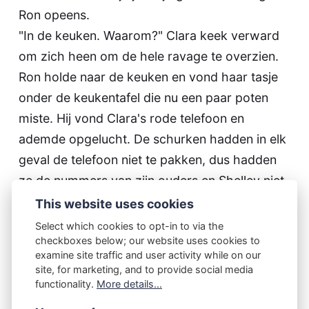
Ron opeens.
"In de keuken. Waarom?" Clara keek verward
om zich heen om de hele ravage te overzien.
Ron holde naar de keuken en vond haar tasje
onder de keukentafel die nu een paar poten
miste. Hij vond Clara's rode telefoon en
ademde opgelucht. De schurken hadden in elk
geval de telefoon niet te pakken, dus hadden
ze de nummers van zijn ouders en Shelley niet.
Hij gebruikte Clara's telefoon om de politie te
This website uses cookies
bellen en een inbraak te melden.
Select which cookies to opt-in to via the
checkboxes below; our website uses cookies to
"We sturen meteen iemand, meneer Brooks,"
examine site traffic and user activity while on our
zei de vrouw die hij aan de lijn had. Ze
site, for marketing, and to provide social media
noteerde wat gegevens en zei dat ze nergens
functionality.
More details...
aan moesten komen tot er iemand geweest