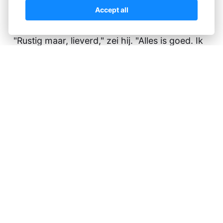
Accept all
armen.
"Rustig maar, lieverd," zei hij. "Alles is goed. Ik
ga nu terug en naar bed, maar eerst wil ik nog
een kus van je. Voor onderweg." Daar had
Clara helemaal geen moeite mee.
Na nog een snelle knuffel liep Ron naar de
vreemde muur en bereidde zich voor op het
vreemde gevoel dat hij had na een terugkeer.
Het was maar goed dat hij zich vasthield aan
de tafel. Deze keer was de sensatie erg heftig,
waarschijnlijk omdat hij zo lang bij Clara was
geweest. Een blik op de klok vertelde hem dat