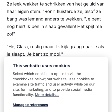
Ze leek wakker te schrikken van het geluid van
haar eigen stem. "Ron!" fluisterde ze, alsof ze
bang was iemand anders te wekken. "Je bent
nog hier! Ik ben in slaap gevallen! Het spijt me
zo!"
"Hé, Clara, rustig maar. Ik kijk graag naar je als
je slaapt. Je bent zo mooi."
This website uses cookies
"Nee, nee, Ron," zei ze, terwijl ze rechtop ging
Select which cookies to opt-in to via the
zitten. "Je moet nu gaan. Anders ben je heel
checkboxes below; our website uses cookies to
slaperig morgen. Het is beslist al veel te laat
examine site traffic and user activity while on our
geworden." Ze stond op en keek zoekend
site, for marketing, and to provide social media
functionality.
More details...
rond. Ze liep naar haar jurk en pakte die op,
maar voor ze die over haar hoofd had kunnen
Manage preferences
trekken was Ron bij haar. Hij nam haar in zijn